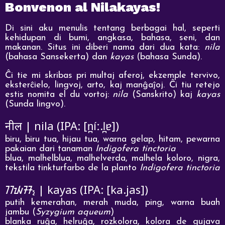
Bonvenon al Nilakayas!
Di sini aku menulis tentang berbagai hal, seperti
kehidupan di bumi, angkasa, bahasa, seni, dan
makanan. Situs ini diberi nama dari dua kata:
nila
(bahasa Sansekerta) dan
kayas
(bahasa Sunda).
Ĉi tie mi skribas pri multaj aferoj, ekzemple tervivo,
eksterĉielo, lingvoj, arto, kaj manĝaĵoj. Ĉi tiu retejo
estis nomita el du vortoj:
nila
(Sanskrito) kaj
kayas
(Sunda lingvo).
| nila (IPA: [n̪íː.l̪ɐ])
नील
biru, biru tua, hijau tua, warna gelap, hitam, pewarna
pakaian dari tanaman
Indigofera tinctoria
blua, malhelblua, malhelverda, malhela koloro, nigra,
tekstila tinkturfarbo de la planto
Indigofera tinctoria
ᮊᮚᮞ᮪
| kayas (IPA: [ka.jas])
putih kemerahan, merah muda, ping, warna buah
jambu (
Syzygium aqueum
)
blanka ruĝa, helruĝa, rozkolora, kolora de gujava