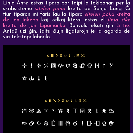
Linja Ante estas tiparo por tajpi la tokiponan per la
skribsistemo
sitelen pona
kreita de Sonja Lang. Ĉi
tiun tiparon mi faris laŭ la tiparo
sitelen poka
kreita
de jan Inkepa
kaj kelkaj literoj estas el
linja sike
kreita de jan Lipamanka
. Bonvolu elŝuti ĝin
ĉi tie
.
Antaŭ uzi ĝin, ŝaltu ĉiujn ligaturojn je la agordo de
via tekstoprilaborilo.